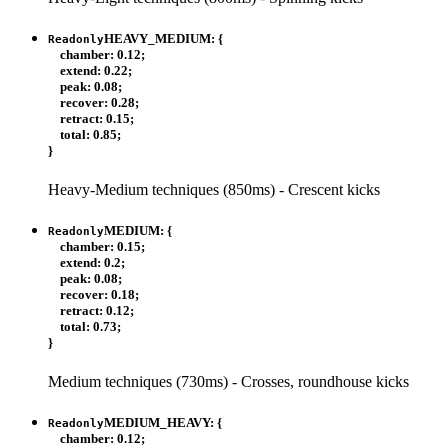
HEAVY_MEDIUM
:
{
Readonly
chamber
:
0.12
;
extend
:
0.22
;
peak
:
0.08
;
recover
:
0.28
;
retract
:
0.15
;
total
:
0.85
;
}
Heavy-Medium techniques (850ms) - Crescent kicks
MEDIUM
:
{
Readonly
chamber
:
0.15
;
extend
:
0.2
;
peak
:
0.08
;
recover
:
0.18
;
retract
:
0.12
;
total
:
0.73
;
}
Medium techniques (730ms) - Crosses, roundhouse kicks
MEDIUM_HEAVY
:
{
Readonly
chamber
:
0.12
;