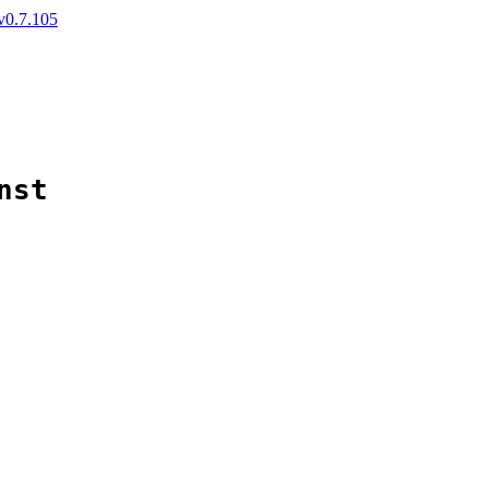
v0.7.105
nst