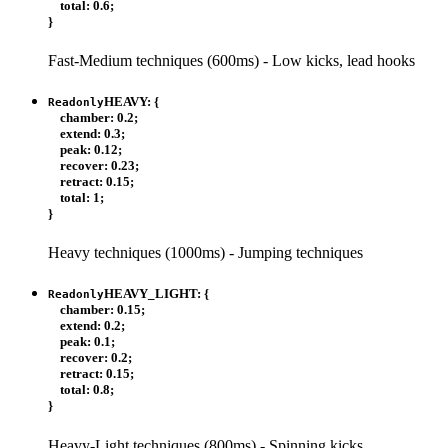
total
:
0.6
;
}
Fast-Medium techniques (600ms) - Low kicks, lead hooks
HEAVY
:
{
Readonly
chamber
:
0.2
;
extend
:
0.3
;
peak
:
0.12
;
recover
:
0.23
;
retract
:
0.15
;
total
:
1
;
}
Heavy techniques (1000ms) - Jumping techniques
HEAVY_LIGHT
:
{
Readonly
chamber
:
0.15
;
extend
:
0.2
;
peak
:
0.1
;
recover
:
0.2
;
retract
:
0.15
;
total
:
0.8
;
}
Heavy-Light techniques (800ms) - Spinning kicks