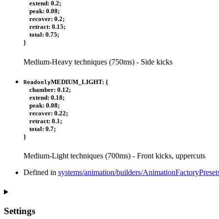
extend
:
0.2
;
peak
:
0.08
;
recover
:
0.2
;
retract
:
0.15
;
total
:
0.75
;
}
Medium-Heavy techniques (750ms) - Side kicks
MEDIUM_LIGHT
:
{
Readonly
chamber
:
0.12
;
extend
:
0.18
;
peak
:
0.08
;
recover
:
0.22
;
retract
:
0.1
;
total
:
0.7
;
}
Medium-Light techniques (700ms) - Front kicks, uppercuts
Defined in
systems/animation/builders/AnimationFactoryPresets
Settings