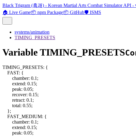
Black Trigram (흑괘) - Korean Martial Arts Combat Simulator API - 
🏠 Live Game
📦 npm Package
📦 GitHub
🛡️ ISMS
systems/animation
TIMING_PRESETS
Variable TIMING_PRESETS
Co
TIMING_PRESETS
:
{
FAST
:
{
chamber
:
0.1
;
extend
:
0.15
;
peak
:
0.05
;
recover
:
0.15
;
retract
:
0.1
;
total
:
0.55
;
}
;
FAST_MEDIUM
:
{
chamber
:
0.1
;
extend
:
0.15
;
peak
:
0.05
;