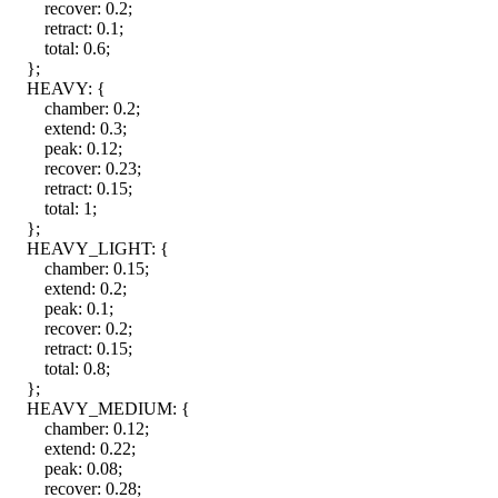
recover
:
0.2
;
retract
:
0.1
;
total
:
0.6
;
}
;
HEAVY
:
{
chamber
:
0.2
;
extend
:
0.3
;
peak
:
0.12
;
recover
:
0.23
;
retract
:
0.15
;
total
:
1
;
}
;
HEAVY_LIGHT
:
{
chamber
:
0.15
;
extend
:
0.2
;
peak
:
0.1
;
recover
:
0.2
;
retract
:
0.15
;
total
:
0.8
;
}
;
HEAVY_MEDIUM
:
{
chamber
:
0.12
;
extend
:
0.22
;
peak
:
0.08
;
recover
:
0.28
;