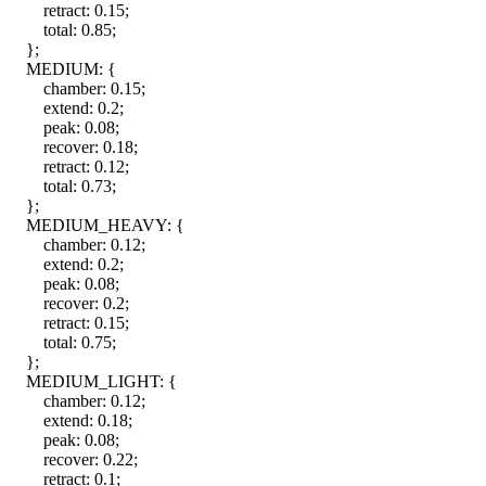
retract
:
0.15
;
total
:
0.85
;
}
;
MEDIUM
:
{
chamber
:
0.15
;
extend
:
0.2
;
peak
:
0.08
;
recover
:
0.18
;
retract
:
0.12
;
total
:
0.73
;
}
;
MEDIUM_HEAVY
:
{
chamber
:
0.12
;
extend
:
0.2
;
peak
:
0.08
;
recover
:
0.2
;
retract
:
0.15
;
total
:
0.75
;
}
;
MEDIUM_LIGHT
:
{
chamber
:
0.12
;
extend
:
0.18
;
peak
:
0.08
;
recover
:
0.22
;
retract
:
0.1
;