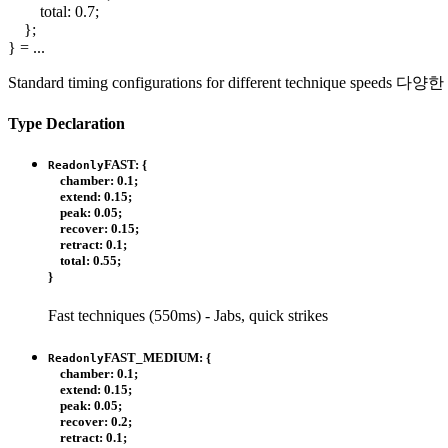
total
:
0.7
;
}
;
}
= ...
Standard timing configurations for different technique
Type Declaration
FAST
:
{
Readonly
chamber
:
0.1
;
extend
:
0.15
;
peak
:
0.05
;
recover
:
0.15
;
retract
:
0.1
;
total
:
0.55
;
}
Fast techniques (550ms) - Jabs, quick strikes
FAST_MEDIUM
:
{
Readonly
chamber
:
0.1
;
extend
:
0.15
;
peak
:
0.05
;
recover
:
0.2
;
retract
:
0.1
;