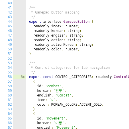
40
41
/**

42
 * Gamepad button mapping

43
 */
44
export
 interface 
GamepadButton
{
45
  readonly index
:
 number
;
46
  readonly korean
:
 string
;
47
  readonly english
:
 string
;
48
  readonly action
:
 string
;
49
  readonly actionKorean
:
 string
;
50
  readonly color
:
 number
;
51
}
52
53
/**

54
 * Control categories for tab navigation

55
 */
56
8x
export
const
 CONTROL_CATEGORIES
:
 readonly 
Control
57
{
58
    id
:
'combat'
,
59
    korean
:
'전투'
,
60
    english
:
'Combat'
,
61
    icon
:
'⚔️'
,
62
    color
:
 KOREAN_COLORS
.
ACCENT_GOLD
,
63
},
64
{
65
    id
:
'movement'
,
66
    korean
:
'이동'
,
67
    english
:
'Movement'
,