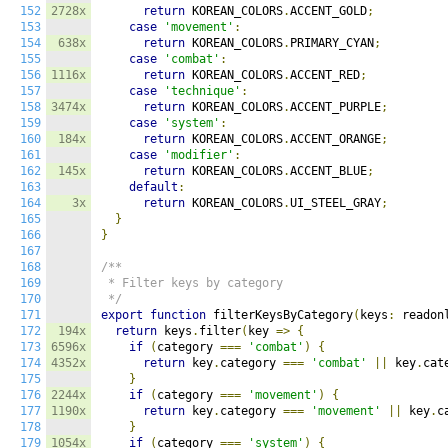
152
2728x
return
 KOREAN_COLORS
.
ACCENT_GOLD
;
153
case
'movement'
:
154
638x
return
 KOREAN_COLORS
.
PRIMARY_CYAN
;
155
case
'combat'
:
156
1116x
return
 KOREAN_COLORS
.
ACCENT_RED
;
157
case
'technique'
:
158
3474x
return
 KOREAN_COLORS
.
ACCENT_PURPLE
;
159
case
'system'
:
160
184x
return
 KOREAN_COLORS
.
ACCENT_ORANGE
;
161
case
'modifier'
:
162
145x
return
 KOREAN_COLORS
.
ACCENT_BLUE
;
163
default
:
164
3x
return
 KOREAN_COLORS
.
UI_STEEL_GRAY
;
165
}
166
}
167
168
/**

169
 * Filter keys by category

170
 */
171
export
function
 filterKeysByCategory
(
keys
:
 readon
172
194x
return
 keys
.
filter
(
key 
=>
{
173
6596x
if
(
category 
===
'combat'
)
{
174
4352x
return
 key
.
category 
===
'combat'
||
 key
.
cat
175
}
176
2244x
if
(
category 
===
'movement'
)
{
177
1190x
return
 key
.
category 
===
'movement'
||
 key
.
c
178
}
179
1054x
if
(
category 
===
'system'
)
{