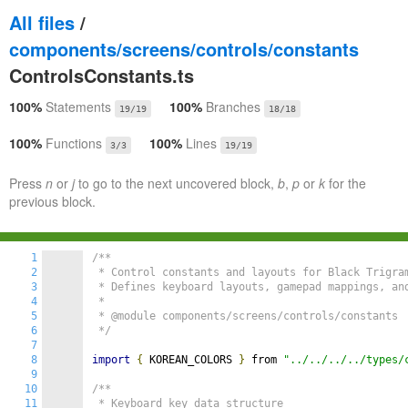
All files
/
components/screens/controls/constants
ControlsConstants.ts
100%
Statements
100%
Branches
19/19
18/18
100%
Functions
100%
Lines
3/3
19/19
Press
n
or
j
to go to the next uncovered block,
b
,
p
or
k
for the
previous block.
1
/**

2
 * Control constants and layouts for Black Trigra
3
 * Defines keyboard layouts, gamepad mappings, and
4
 * 

5
 * @module components/screens/controls/constants

6
 */
7
8
import
{
 KOREAN_COLORS 
}
 from 
"../../../../types/
9
10
/**

11
 * Keyboard key data structure
