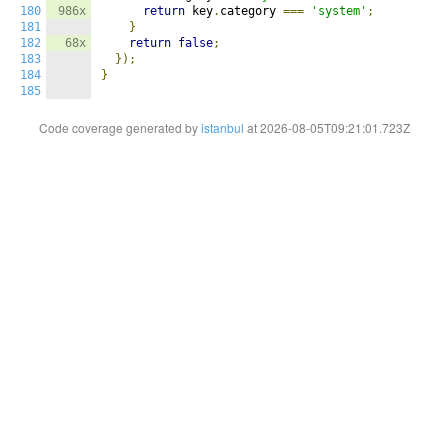
180
986x
return
 key
.
category 
===
'system'
;
181
}
182
68x
return
false
;
183
});
184
}
185
Code coverage generated by
istanbul
at 2026-08-05T09:21:01.723Z