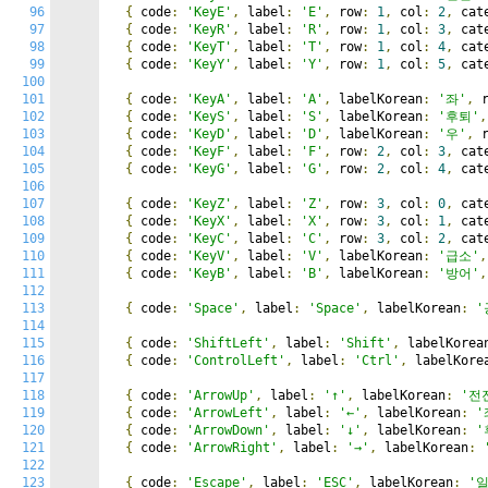
96
{
 code
:
'KeyE'
,
 label
:
'E'
,
 row
:
1
,
 col
:
2
,
 cat
97
{
 code
:
'KeyR'
,
 label
:
'R'
,
 row
:
1
,
 col
:
3
,
 cat
98
{
 code
:
'KeyT'
,
 label
:
'T'
,
 row
:
1
,
 col
:
4
,
 cat
99
{
 code
:
'KeyY'
,
 label
:
'Y'
,
 row
:
1
,
 col
:
5
,
 cat
100
101
{
 code
:
'KeyA'
,
 label
:
'A'
,
 labelKorean
:
'좌'
,
 
102
{
 code
:
'KeyS'
,
 label
:
'S'
,
 labelKorean
:
'후퇴'
,
103
{
 code
:
'KeyD'
,
 label
:
'D'
,
 labelKorean
:
'우'
,
 
104
{
 code
:
'KeyF'
,
 label
:
'F'
,
 row
:
2
,
 col
:
3
,
 cat
105
{
 code
:
'KeyG'
,
 label
:
'G'
,
 row
:
2
,
 col
:
4
,
 cat
106
107
{
 code
:
'KeyZ'
,
 label
:
'Z'
,
 row
:
3
,
 col
:
0
,
 cat
108
{
 code
:
'KeyX'
,
 label
:
'X'
,
 row
:
3
,
 col
:
1
,
 cat
109
{
 code
:
'KeyC'
,
 label
:
'C'
,
 row
:
3
,
 col
:
2
,
 cat
110
{
 code
:
'KeyV'
,
 label
:
'V'
,
 labelKorean
:
'급소'
,
111
{
 code
:
'KeyB'
,
 label
:
'B'
,
 labelKorean
:
'방어'
,
112
113
{
 code
:
'Space'
,
 label
:
'Space'
,
 labelKorean
:
'
114
115
{
 code
:
'ShiftLeft'
,
 label
:
'Shift'
,
 labelKorea
116
{
 code
:
'ControlLeft'
,
 label
:
'Ctrl'
,
 labelKore
117
118
{
 code
:
'ArrowUp'
,
 label
:
'↑'
,
 labelKorean
:
'전
119
{
 code
:
'ArrowLeft'
,
 label
:
'←'
,
 labelKorean
:
'
120
{
 code
:
'ArrowDown'
,
 label
:
'↓'
,
 labelKorean
:
'
121
{
 code
:
'ArrowRight'
,
 label
:
'→'
,
 labelKorean
:
122
123
{
 code
:
'Escape'
,
 label
:
'ESC'
,
 labelKorean
:
'