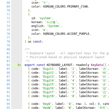
68
    icon
:
'🏃'
,
69
    color
:
 KOREAN_COLORS
.
PRIMARY_CYAN
,
70
},
71
{
72
    id
:
'system'
,
73
    korean
:
'시스템'
,
74
    english
:
'System'
,
75
    icon
:
'⚙️'
,
76
    color
:
 KOREAN_COLORS
.
ACCENT_PURPLE
,
77
},
78
]
 as 
const
;
79
80
/**

81
 * Keyboard layout - all important keys for the ga
82
 * Positioned based on physical keyboard layout

83
 */
84
8x
export
const
 KEYBOARD_LAYOUT
:
 readonly 
KeyData
[]
85
{
 code
:
'Digit1'
,
 label
:
'1'
,
 labelKorean
:
'건'
86
{
 code
:
'Digit2'
,
 label
:
'2'
,
 labelKorean
:
'태'
87
{
 code
:
'Digit3'
,
 label
:
'3'
,
 labelKorean
:
'리'
88
{
 code
:
'Digit4'
,
 label
:
'4'
,
 labelKorean
:
'진'
89
{
 code
:
'Digit5'
,
 label
:
'5'
,
 labelKorean
:
'손'
90
{
 code
:
'Digit6'
,
 label
:
'6'
,
 labelKorean
:
'감'
91
{
 code
:
'Digit7'
,
 label
:
'7'
,
 labelKorean
:
'간'
92
{
 code
:
'Digit8'
,
 label
:
'8'
,
 labelKorean
:
'곤'
93
94
{
 code
:
'KeyQ'
,
 label
:
'Q'
,
 row
:
1
,
 col
:
0
,
 cat
95
{
 code
:
'KeyW'
,
 label
:
'W'
,
 labelKorean
:
'전진'
,