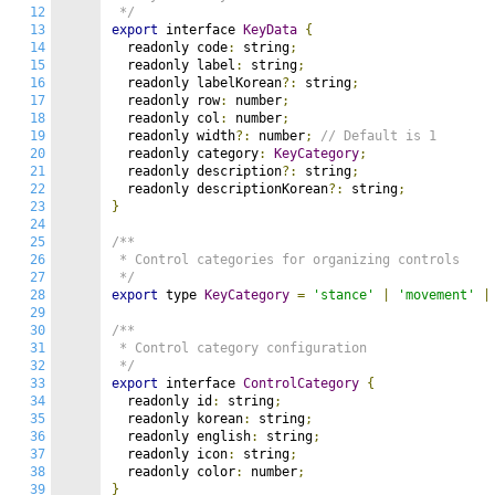
12
 */
13
export
 interface 
KeyData
{
14
  readonly code
:
 string
;
15
  readonly label
:
 string
;
16
  readonly labelKorean
?:
 string
;
17
  readonly row
:
 number
;
18
  readonly col
:
 number
;
19
  readonly width
?:
 number
;
// Default is 1
20
  readonly category
:
KeyCategory
;
21
  readonly description
?:
 string
;
22
  readonly descriptionKorean
?:
 string
;
23
}
24
25
/**

26
 * Control categories for organizing controls

27
 */
28
export
 type 
KeyCategory
=
'stance'
|
'movement'
|
29
30
/**

31
 * Control category configuration

32
 */
33
export
 interface 
ControlCategory
{
34
  readonly id
:
 string
;
35
  readonly korean
:
 string
;
36
  readonly english
:
 string
;
37
  readonly icon
:
 string
;
38
  readonly color
:
 number
;
39
}