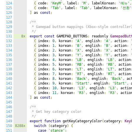
124
{
 code
:
'KeyM'
,
 label
:
'M'
,
 labelKorean
:
'메뉴'
,
125
{
 code
:
'Tab'
,
 label
:
'Tab'
,
 labelKorean
:
'전환'
126
]
 as 
const
;
127
128
/**

129
 * Gamepad button mappings (Xbox-style controller)
130
 */
131
8x
export
const
 GAMEPAD_BUTTONS
:
 readonly 
GamepadBut
132
{
 index
:
0
,
 korean
:
'A'
,
 english
:
'A'
,
 action
:
133
{
 index
:
1
,
 korean
:
'B'
,
 english
:
'B'
,
 action
:
134
{
 index
:
2
,
 korean
:
'X'
,
 english
:
'X'
,
 action
:
135
{
 index
:
3
,
 korean
:
'Y'
,
 english
:
'Y'
,
 action
:
136
{
 index
:
4
,
 korean
:
'LB'
,
 english
:
'LB'
,
 action
137
{
 index
:
5
,
 korean
:
'RB'
,
 english
:
'RB'
,
 action
138
{
 index
:
6
,
 korean
:
'LT'
,
 english
:
'LT'
,
 action
139
{
 index
:
7
,
 korean
:
'RT'
,
 english
:
'RT'
,
 action
140
{
 index
:
8
,
 korean
:
'Back'
,
 english
:
'Back'
,
 ac
141
{
 index
:
9
,
 korean
:
'Start'
,
 english
:
'Start'
,
 
142
{
 index
:
10
,
 korean
:
'L3'
,
 english
:
'L3'
,
 actio
143
{
 index
:
11
,
 korean
:
'R3'
,
 english
:
'R3'
,
 actio
144
]
 as 
const
;
145
146
/**

147
 * Get key category color

148
 */
149
export
function
 getKeyCategoryColor
(
category
:
Key
150
8288x
switch
(
category
)
{
151
case
'stance'
: